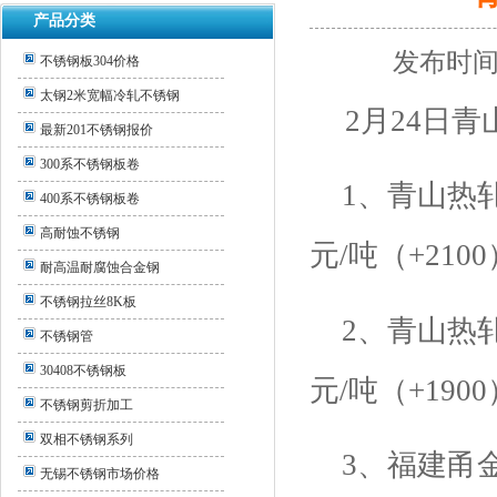
产品分类
发布时间：
不锈钢板304价格
太钢2米宽幅冷轧不锈钢
2
月
24
日青
最新201不锈钢报价
300系不锈钢板卷
1
、青山热
400系不锈钢板卷
高耐蚀不锈钢
元
/
吨（
+2100
耐高温耐腐蚀合金钢
不锈钢拉丝8K板
2
、青山热
不锈钢管
30408不锈钢板
元
/
吨（
+1900
不锈钢剪折加工
双相不锈钢系列
3
、福建甬
无锡不锈钢市场价格