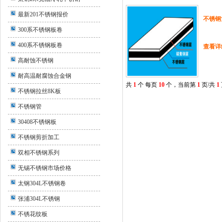
最新201不锈钢报价
不锈钢
300系不锈钢板卷
400系不锈钢板卷
查看详
高耐蚀不锈钢
耐高温耐腐蚀合金钢
共
1
个 每页
10
个，当前第
1
页/共
1
不锈钢拉丝8K板
不锈钢管
30408不锈钢板
不锈钢剪折加工
双相不锈钢系列
无锡不锈钢市场价格
太钢304L不锈钢卷
张浦304L不锈钢
不锈花纹板