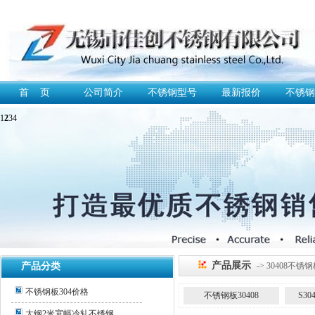
首 页
公司简介
不锈钢型号
最新报价
不锈钢
1
2
3
4
产品展示
产品分类
-> 30408不锈
不锈钢板304价格
不锈钢板30408
S3
太钢2米宽幅冷轧不锈钢