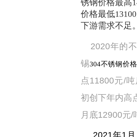
锈钢价格最高14
价格最低131
下游需求不足
2020年
锡
304
不锈钢价
点
11800
元
/
吨
初创下年内高
月底
12900
元
/
20
21
年
1
月