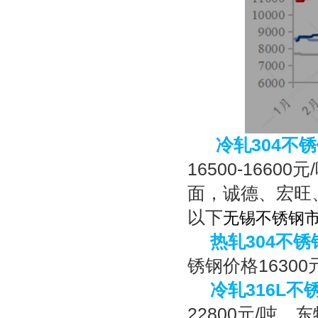
冷轧
304
不锈
16500-16600
元
/
面，诚德、宏旺
以下
无锡不锈钢
热轧
304
不锈
锈钢价格
16300
冷轧
316L
不
22800
元
/
吨。东