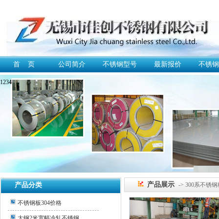
首 页
公司简介
不锈钢型号
最新报价
不锈钢
1
2
3
4
产品展示
产品分类
-> 300系不锈
不锈钢板304价格
太钢2米宽幅冷轧不锈钢