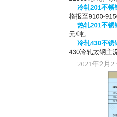
冷轧
201
不锈
格报至
9100-915
热轧
201
不锈
元
/
吨。
冷轧
430
不锈
430
冷轧太钢主
年2
月
2021
2